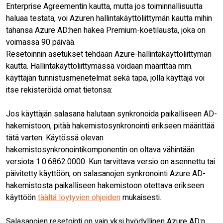
Enterprise Agreementin kautta, mutta jos toiminnallisuutta
haluaa testata, voi Azuren hallintakäyttöliittymän kautta mihin
tahansa Azure AD:hen hakea Premium-koetilausta, joka on
voimassa 90 päivää.
Resetoinnin asetukset tehdään Azure-hallintakäyttöliittymän
kautta. Hallintakäyttöliittymässä voidaan määrittää mm.
käyttäjän tunnistusmenetelmät sekä tapa, jolla käyttäjä voi
itse rekisteröidä omat tietonsa:
Jos käyttäjän salasana halutaan synkronoida paikalliseen AD-
hakemistoon, pitää hakemistosynkronointi erikseen määrittää
tätä varten. Käytössä olevan
hakemistosynkronointikomponentin on oltava vähintään
versiota 1.0.6862.0000. Kun tarvittava versio on asennettu tai
päivitetty käyttöön, on salasanojen synkronointi Azure AD-
hakemistosta paikalliseen hakemistoon otettava erikseen
käyttöön
täältä löytyvien ohjeiden
mukaisesti.
Salasanojen resetointi on vain yksi hyödyllinen Azure AD:n