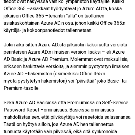
tiedot ovat näkyvissä vain ko. ympäristön käyttäjille. Kaikki
Office 365 –asiakkaat hyödyntävät jo Azure AD:ta, koska
jokaisen Office 365 –tenantin ”alla” on tuollainen
asiakaskohtainen Azure AD:n osa, johon kaikki Office 365:n
käyttäjä- ja kokoonpanotiedot tallennetaan.
Jokin aika sitten Azure AD:sta julkaistiin kaksi uutta versiota
perinteisen Azure AD:n ilmaisen version lisäksi – eli Azure
AD Basic ja Azure AD Premium. Molemmat ovat maksullisia,
erikseen hankittavia versioita, ja aiemmin pystytetyn ilmaisen
Azure AD –hakemiston (esimerkiksi Office 365:n
myötä pystytetyn hakemiston) voi ”päivittää” joko Basic- tai
Premium-tasolle.
Sekä Azure AD Basicissä että Premiumissa on Self-Service
Password Reset –ominaisuus. Basicissa ominaisuus
mahdollistaa sen, että pilvikäyttäjä voi resetoida salasanansa.
Tästä on hyötyä silloin, jos Azure AD:hen tallennettua
tunnusta käytetään vain pilvessä, eikä sitä synkronoida