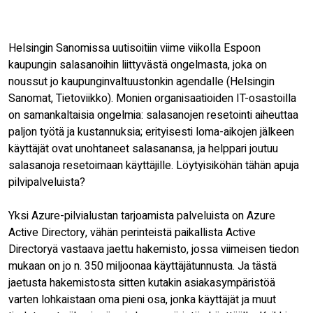
Helsingin Sanomissa uutisoitiin viime viikolla Espoon
kaupungin salasanoihin liittyvästä ongelmasta, joka on
noussut jo kaupunginvaltuustonkin agendalle (Helsingin
Sanomat, Tietoviikko). Monien organisaatioiden IT-osastoilla
on samankaltaisia ongelmia: salasanojen resetointi aiheuttaa
paljon työtä ja kustannuksia; erityisesti loma-aikojen jälkeen
käyttäjät ovat unohtaneet salasanansa, ja helppari joutuu
salasanoja resetoimaan käyttäjille. Löytyisiköhän tähän apuja
pilvipalveluista?
Yksi Azure-pilvialustan tarjoamista palveluista on Azure
Active Directory, vähän perinteistä paikallista Active
Directoryä vastaava jaettu hakemisto, jossa viimeisen tiedon
mukaan on jo n. 350 miljoonaa käyttäjätunnusta. Ja tästä
jaetusta hakemistosta sitten kutakin asiakasympäristöä
varten lohkaistaan oma pieni osa, jonka käyttäjät ja muut