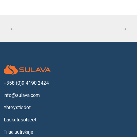
Artikkelien
Edellinen artikkeli:
Seuraava 
←
→
selaus
+358 (0)9 4190 2424
info@sulava.com
Yhteystiedot
Laskutusohjeet
Tilaa uutiskirje