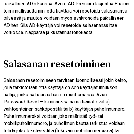
paikallisen AD:n kanssa. Azure AD Premium laajentaa Basicin
toiminnallisuutta niin, että käyttäjä voi resetoida salasanansa
pilvessä ja muutos voidaan myös synkronoida paikalliseen
AD:hen. Siis AD-käyttäjä voi resetoida salasanansa itse
verkossa. Näppärää ja kustannustehokasta.
Salasanan resetoiminen
Salasanan resetoimiseen tarvitaan luonnollisesti jokin keino,
jolla tarkistetaan että käyttäjä on sen käyttäjätunnuksen
haltija, jonka salasanaa hän on muuttamassa. Azure
Password Reset –toiminnossa nämä keinot ovat a)
vaihtoehtoinen sähköpostitili tai b) käyttäjän puhelinnumero.
Puhelinnumeroksi voidaan joko määrittää työ- tai
mobiilipuhelinnumero, ja puhelimen kautta tarkistus voidaan
tehdä joko tekstiviestillä (toki vain mobiilinumeroissa) tai