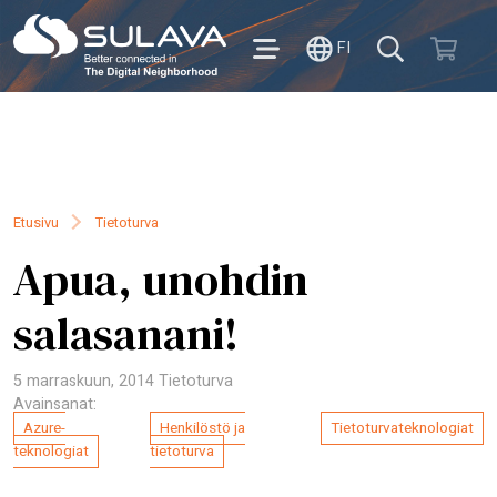
FI
Etusivu
Tietoturva
Apua, unohdin
salasanani!
5 marraskuun, 2014
Tietoturva
Avainsanat:
Azure-
Henkilöstö ja
Tietoturvateknologiat
teknologiat
tietoturva